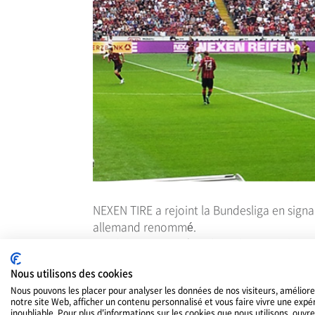
NEXEN TIRE a rejoint la Bundesliga en signan
allemand renommé.
Fondé en 1899 et fort d'une histoire plus qu
football d'Allemagne. Cette équipe est éga
Nous utilisons des cookies
footballeur coréen Cha Bum-keun.
Nous pouvons les placer pour analyser les données de nos visiteurs, améliore
notre site Web, afficher un contenu personnalisé et vous faire vivre une expé
En Europe, où sont présentes de nombreus
inoubliable. Pour plus d'informations sur les cookies que nous utilisons, ouvre