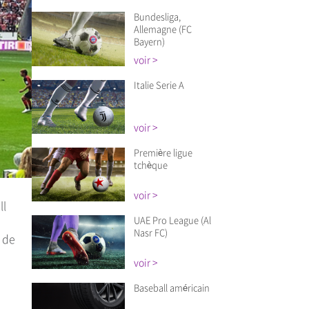
Bundesliga,
Allemagne (FC
Bayern)
voir >
Italie Serie A
voir >
Première ligue
tchèque
voir >
ll
UAE Pro League (Al
Nasr FC)
s de
voir >
Baseball américain