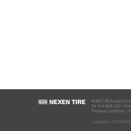
NEXEN TIRE Europe S.R.O 
Tel: 33-4-8109-1113
|
Ema
Termes et Conditions
|
P
Copyright ⓒ 2019 NEXEN TI