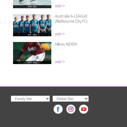
voir >
Australie A-LEAGUE
(Melbourne City FC)
voir >
Héros NEXEN
voir >