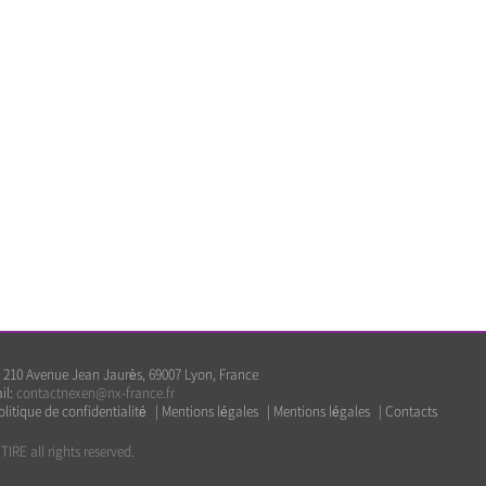
210 Avenue Jean Jaurès, 69007 Lyon, France
il:
contactnexen@nx-france.fr
olitique de confidentialité
|
Mentions légales
|
Mentions légales
|
Contacts
RE all rights reserved.