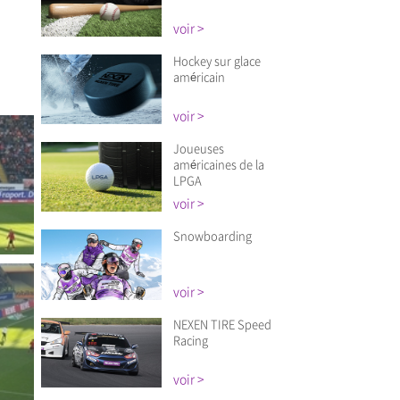
voir >
Hockey sur glace
américain
voir >
Joueuses
américaines de la
LPGA
voir >
Snowboarding
voir >
Près
Près
Près
NEXEN TIRE Speed
Racing
voir >