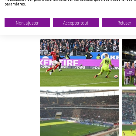
paramètres.
d'améliorer la valeur de sa marque par le b
Non, ajuster
Accepter tout
Refuser
Galerie