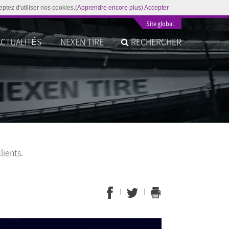
ptez d'utiliser nos cookies.(
Apprendre encore plus
)
Accepter
Site global
ACTUALITÉS
NEXEN TIRE
RECHERCHER
lients.
)