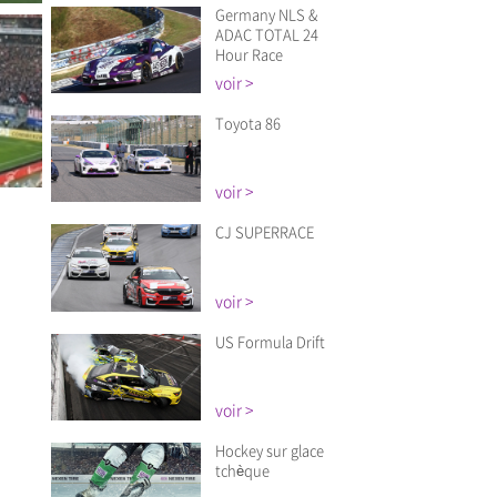
Germany NLS &
ADAC TOTAL 24
Hour Race
Près
Près
Près
voir >
Toyota 86
voir >
CJ SUPERRACE
Près
Près
Près
voir >
US Formula Drift
voir >
Hockey sur glace
tchèque