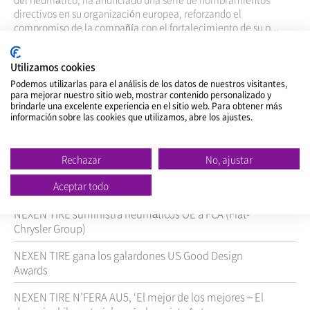
directivos en su organización europea, reforzando el
compromiso de la compañía con el fortalecimiento de su p...
ver >
Utilizamos cookies
Podemos utilizarlas para el análisis de los datos de nuestros visitantes,
para mejorar nuestro sitio web, mostrar contenido personalizado y
brindarle una excelente experiencia en el sitio web. Para obtener más
Título
información sobre las cookies que utilizamos, abre los ajustes.
NEXEN TIRE Launches Its First European TV Commercial
Rechazar
No, ajustar
El Primer Ministro checo Bohuslav Sobotka visita NEXEN
Aceptar todo
TYRE en una visita de estado
NEXEN TIRE suministra neumáticos OE a FCA (Fiat-
Chrysler Group)
NEXEN TIRE gana los galardones US Good Design
Awards
NEXEN TIRE N’FERA AU5, ‘El mejor de los mejores – El