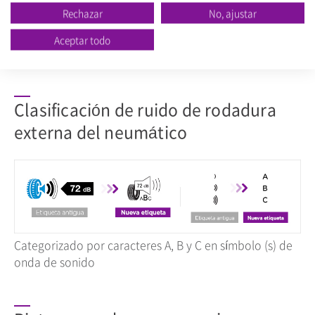
Rechazar
No, ajustar
5 categorias de E (distancias de frenado más largas) a A
Aceptar todo
(distancias de frenado más cortas)
Clasificación de ruido de rodadura
externa del neumático
Categorizado por caracteres A, B y C en símbolo (s) de
onda de sonido