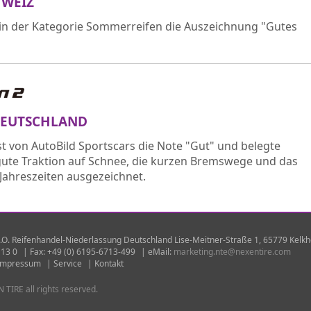
HWEIZ
 in der Kategorie Sommerreifen die Auszeichnung "Gutes
4 DEUTSCHLAND
st von AutoBild Sportscars die Note "Gut" und belegte
e gute Traktion auf Schnee, die kurzen Bremswege und das
 Jahreszeiten ausgezeichnet.
O. Reifenhandel-Niederlassung Deutschland Lise-Meitner-Straße 1, 65779 Kelk
 13 0
|
Fax: +49 (0) 6195-6713-499
|
eMail:
marketing.nte@nexentire.com
Impressum
|
Service
|
Kontakt
TIRE all rights reserved.