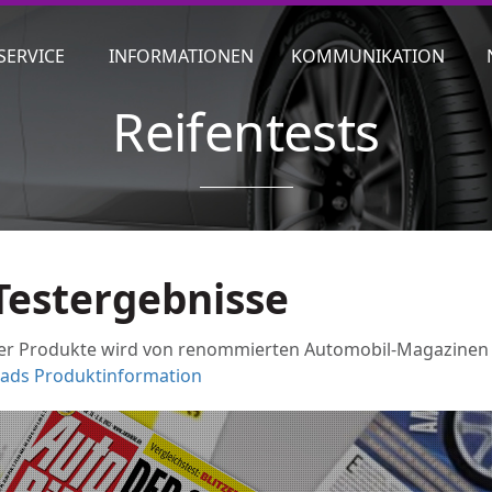
SERVICE
INFORMATIONEN
KOMMUNIKATION
Reifentests
Testergebnisse
rer Produkte wird von renommierten Automobil-Magazinen m
ads Produktinformation