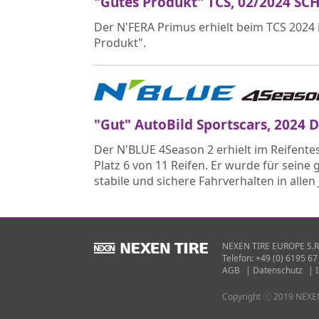
"Gutes Produkt" TCS, 02/2024 SC
Der N'FERA Primus erhielt beim TCS 2024
Produkt".
"Gut" AutoBild Sportscars, 202
Der N'BLUE 4Season 2 erhielt im Reifente
Platz 6 von 11 Reifen. Er wurde für sein
stabile und sichere Fahrverhalten in allen
NEXEN TIRE EUROPE S.R.
Telefon: +49 (0) 6195 67
AGB
|
Datenschutz
|
Copyright ⓒ 2019 NEXEN 