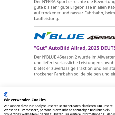
Der N’FERA Sport erreichte die Bewertung
gute bis sehr gute Ergebnisse in allen K
auf trockener und nasser Fahrbahn, beim
Laufleistung.
"Gut" AutoBild Allrad, 2025 DE
Der N'BLUE 4Season 2 wurde im Allwetterr
und liefert verlässliche Leistungen sowo
bietet er zuverlässige Traktion und ein s
trockener Fahrbahn solide bleiben und e
Wir verwenden Cookies
"Gut" AutoBild Sportscars, 06/
Wir können diese zur Analyse unserer Besucherdaten platzieren, um unsere
Webseite zu verbessern, personalisierte Inhalte anzuzeigen und Ihnen ein
Der N'FERA Sport wurde im Sommerreifent
großartiges Webseiten-Erlebnis zu bieten. Für weitere Informationen zu den 