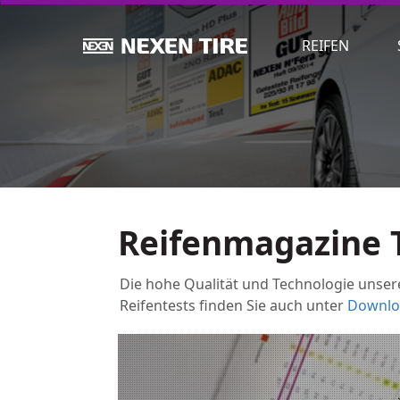
REIFEN
Reifenmagazine 
Die hohe Qualität und Technologie unse
Reifentests finden Sie auch unter
Downlo