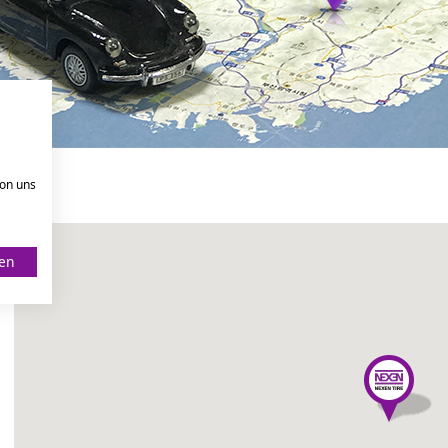
von uns
ren
nd