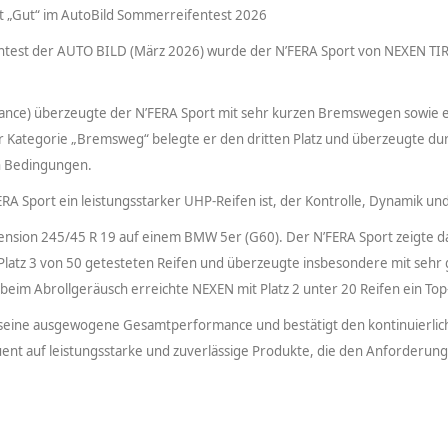
t „Gut“ im AutoBild Sommerreifentest 2026
ntest der AUTO BILD (März 2026) wurde der N’FERA Sport von NEXEN TIR
nce) überzeugte der N’FERA Sport mit sehr kurzen Bremswegen sowie e
r Kategorie „Bremsweg“ belegte er den dritten Platz und überzeugte dur
en Bedingungen.
RA Sport ein leistungsstarker UHP-Reifen ist, der Kontrolle, Dynamik und
ension 245/45 R 19 auf einem BMW 5er (G60). Der N’FERA Sport zeigte da
r Platz 3 von 50 getesteten Reifen und überzeugte insbesondere mit seh
eim Abrollgeräusch erreichte NEXEN mit Platz 2 unter 20 Reifen ein Top
t seine ausgewogene Gesamtperformance und bestätigt den kontinuierli
nt auf leistungsstarke und zuverlässige Produkte, die den Anforderung