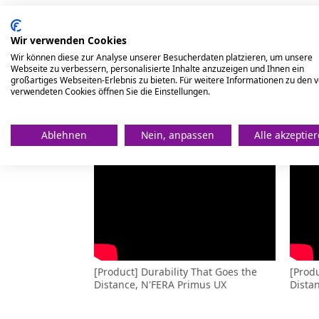
Wir verwenden Cookies
Wir können diese zur Analyse unserer Besucherdaten platzieren, um unsere
Webseite zu verbessern, personalisierte Inhalte anzuzeigen und Ihnen ein
großartiges Webseiten-Erlebnis zu bieten. Für weitere Informationen zu den 
verwendeten Cookies öffnen Sie die Einstellungen.
[Product] N'FERA Primus UX - AD
[Prod
Ablehnen
Nein, anpassen
Alle akzeptie
(Arabic)- 30s ver.
(Arabi
[Product] Durability That Goes the
[Produ
Distance, N'FERA Primus UX
Dista