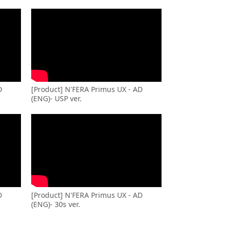
D
[Product] N'FERA Primus UX - AD
(ENG)- USP ver.
D
[Product] N'FERA Primus UX - AD
(ENG)- 30s ver.