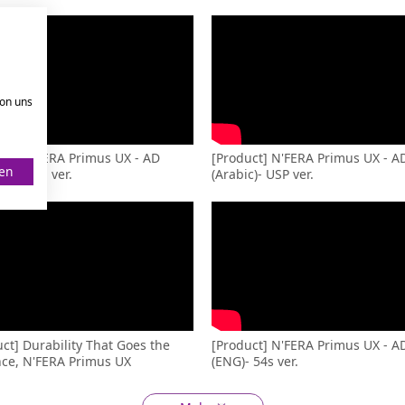
von uns
uct] N'FERA Primus UX - AD
[Product] N'FERA Primus UX - A
ren
c)- Main ver.
(Arabic)- USP ver.
ct] Durability That Goes the
[Product] N'FERA Primus UX - A
nce, N'FERA Primus UX
(ENG)- 54s ver.