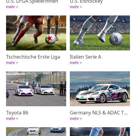
U.S. LPGA Spielerinnen
U.S. Eishockey
mehr >
mehr >
Tschechische Erste Liga
Italien Serie A
mehr >
mehr >
Toyota 86
Germany NLS & ADAC TOTAL 24 Hour Race
mehr >
mehr >