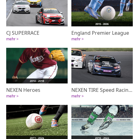
CJ SUPERRACE
England Premier League
mehr >
mehr >
NEXEN Heroes
NEXEN TIRE Speed Racing – Rennsport am Limit
mehr >
mehr >