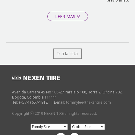
previo aviso.
LEER MAS
Ir a la lista
Avenida Carrera 45 No 108-27 Paralelo 108, Torre 2, Oficina 702,
Bogota, Colombia 111111
Tel: (+57-1) 657-1912
|
E-mail:
tommylee@nexentire.com
Copyright ⓒ 2019 NEXEN TIRE all rights reserved.