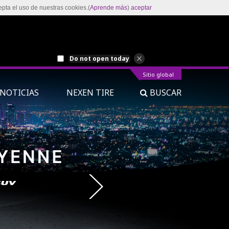
epta el uso de nuestras cookies.(
Aprende más
)
aceptar
Do not open today
Sitio global
NOTICIAS
NEXEN TIRE
BUSCAR