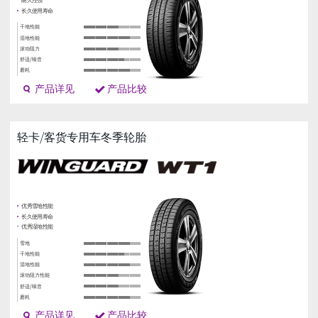
产品详见
产品比较
轻卡/客货专用车冬季轮胎
优秀湿地性能
耐久性强
长久使用寿命
干地性能
湿地性能
滚动阻力
舒适/噪音
产品详见
产品比较