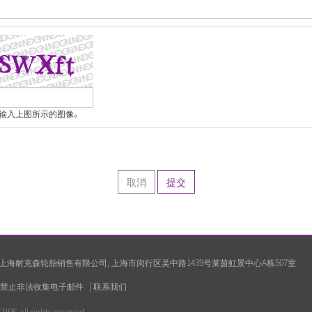
输入上图所示的图像。
取消
提交
oration 上海耐克森轮胎销售有限公司, 上海市闵行区吴中路1439号莱茵虹景中心A栋507室
禁止非法收集电子邮件
|
联系我们