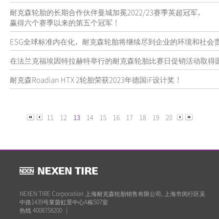
耐克森轮胎的长期合作伙伴曼城加冕2022/23赛季英超冠军，
赢得六个赛季以来的第五个冠军！
ESG全球标准内在化，耐克森轮胎将继续尽到企业的环境和社会
在法兰克福埃因特拉赫特举行的耐克森轮胎比赛日促销活动取得
耐克森Roadian HTX 2轮胎荣获2023年德国iF设计奖！
11
12
13
14
15
16
17
18
19
20
NEXEN TIRE Corporation 上海耐克森轮胎销售有限公司, 上海市闵行区吴
中路1439号莱茵虹景中心A栋507室
热线 4008758200
|