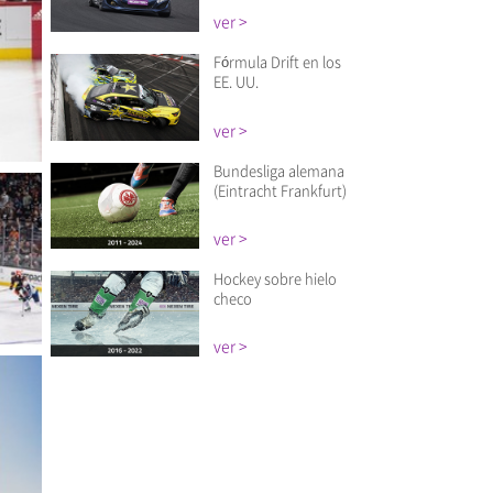
ver >
Fórmula Drift en los
EE. UU.
ver >
Bundesliga alemana
(Eintracht Frankfurt)
Cerca
Cerca
Cerca
ver >
Hockey sobre hielo
checo
ver >
Cerca
Cerca
Cerca