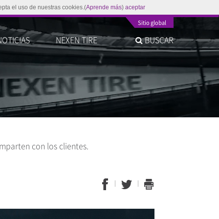
epta el uso de nuestras cookies.(
Aprende más
)
aceptar
Sitio global
NOTICIAS
NEXEN TIRE
BUSCAR
parten con los clientes.