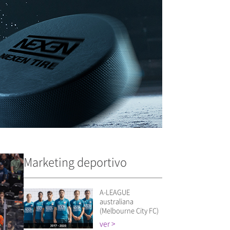
Marketing deportivo
A-LEAGUE
australiana
(Melbourne City FC)
ver >