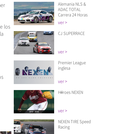
Alemania NLS &
mer
ADAC TOTAL
Carrera 24 Horas
ver >
e los
la
CJ SUPERRACE
ver >
Premier League
inglesa
os
ver >
Héroes NEXEN
ver >
NEXEN TIRE Speed
Racing