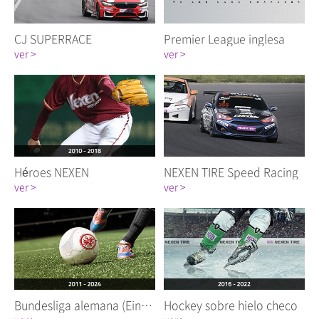
CJ SUPERRACE
Premier League inglesa
ver >
ver >
Héroes NEXEN
NEXEN TIRE Speed Racing
ver >
ver >
Bundesliga alemana (Eintracht Frankfurt)
Hockey sobre hielo checo