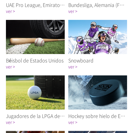
UAE Pro League, Emiratos Árabes Unidos (Al Nasr FC)
Bundesliga, Alemania (FC Bayern)
ver >
ver >
Béisbol de Estados Unidos
Snowboard
ver >
ver >
Jugadores de la LPGA de Estados Unidos
Hockey sobre hielo de Estados Unidos
ver >
ver >