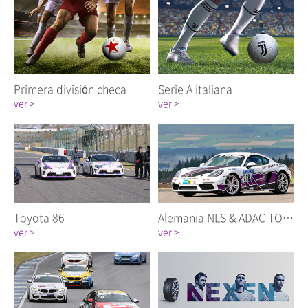
Primera división checa
Serie A italiana
ver >
ver >
Toyota 86
Alemania NLS & ADAC TOTAL Carrera 24 Horas
ver >
ver >