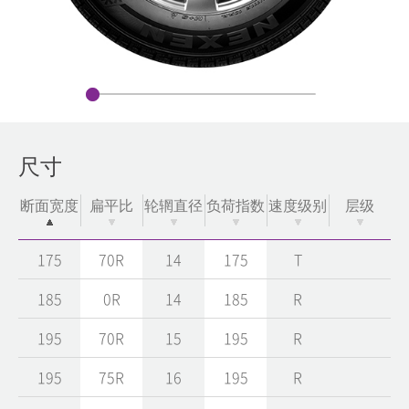
尺寸
断面宽度
扁平比
轮辋直径
负荷指数
速度级别
层级
175
70R
14
175
T
185
0R
14
185
R
195
70R
15
195
R
195
75R
16
195
R