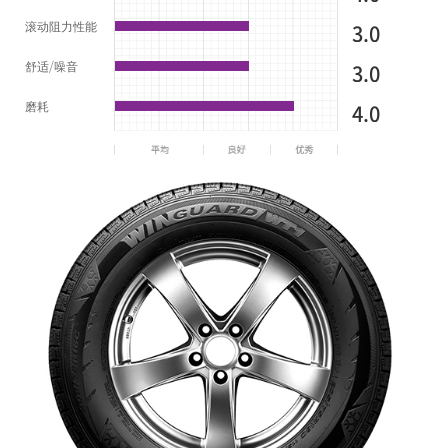
滚动阻力性能
3.0
舒适/噪音
3.0
磨耗
4.0