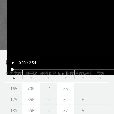
尺寸
断面宽度
扁平比
轮辋直径
负荷指数
速度级别
层级
165
70R
14
85
T
175
65R
15
84
H
185
55R
15
82
V