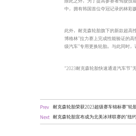
除此之外，为了提高
参赛者
驾驶技
中，拥有韩国首位夺冠记录的林彩
此外
，
耐克森轮胎旗下的新款
超高性能
博格林
”拉力赛上
完成性能验证的高
级汽车
”专用更换轮胎。
与此同时，
“2023耐克森轮胎快速通道汽车节
耐克森轮胎荣获2023超级赛车锦标赛“轮
Prev
耐克森轮胎宣布成为北美冰球联赛的“纽约
Next