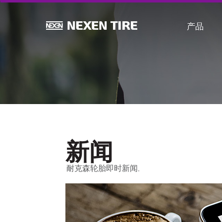
产品
新闻
耐克森轮胎即时新闻.