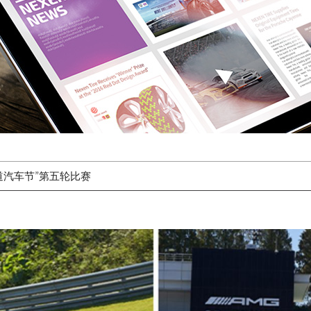
道汽车节”第五轮比赛