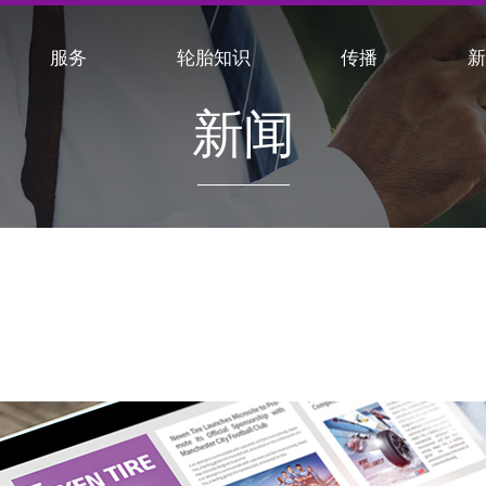
服务
轮胎知识
传播
新闻