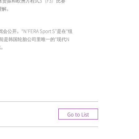
张贤振和欧洲方程式3（F3）比赛
理解。
会公开。“N'FERA Sport S”是在“纽
前
是
韩国
轮胎公司
里
唯一的“现代N
志。
Go to List