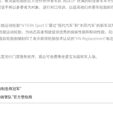
能，耐克森轮胎的官方合作伙伴
赛车队
“西汉GP”所属的职业赛车车手
媛选手将以参赛者为对象，进行
对口
培训，
以
提高
他们
对赛车轮胎的
运动轮胎“N'FERA Sport S”通过
“现代汽车
”和“
丰田汽车
”的
新车
试驾
性能运动轮胎，为动态高速驾驶提供优秀的操纵性能和制动性能，
目
该款轮胎胎侧
刻印了表示获得轮胎技术认证的“HN Replacement”标
”无需另行门票预售程序，
观众
可免费乘坐爱宝乐园班车入场。
胎制造商冠军”
骑警队”官方赞助商