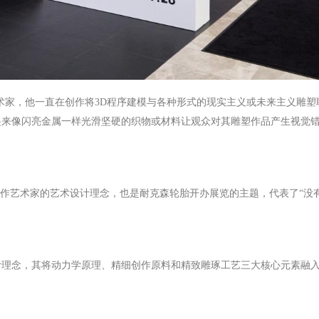
的装置艺术家，他一直在创作将3D程序建模与各种形式的现实主义或未来主义
起来像闪亮金属一样光滑坚硬的织物或材料让观众对其雕塑作品产生视觉
合作艺术家的艺术设计理念，也是耐克森轮胎开办展览的主题，代表了“没
计理念，其将动力学原理、精细创作原料和精致雕琢工艺三大核心元素融