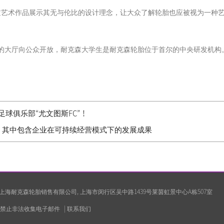
过艺术作品展示其无与伦比的设计理念，让大众了解轮胎也应被视为一种
城的大厅向公众开放，耐克森大学生是耐克森轮胎位于首尔的中央研发机构
球俱乐部“尤文图斯FC”！
G报告，其中包含企业在可持续经营模式下的发展成果
oration 上海耐克森轮胎销售有限公司, 上海市闵行区吴中路1439号莱茵虹景中心A栋507室
禁止非法收集电子邮件
|
联系我们