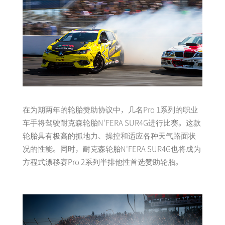
在为期两年的轮胎赞助协议中，几名Pro 1系列的职业
车手将驾驶耐克森轮胎N'FERA SUR4G进行比赛。这款
轮胎具有极高的抓地力、操控和适应各种天气路面状
况的性能。同时，耐克森轮胎N'FERA SUR4G也将成为
方程式漂移赛Pro 2系列半排他性首选赞助轮胎。