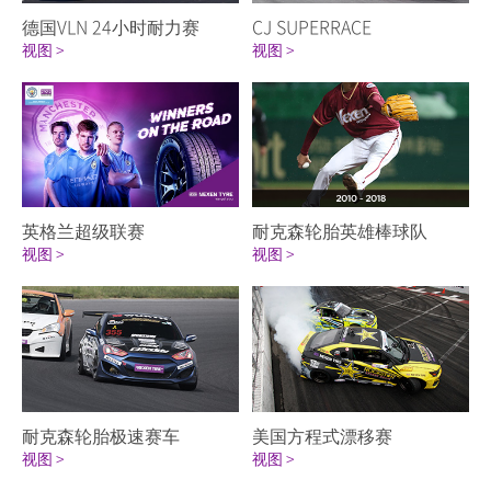
德国VLN 24小时耐力赛
CJ SUPERRACE
视图 >
视图 >
英格兰超级联赛
耐克森轮胎英雄棒球队
视图 >
视图 >
耐克森轮胎极速赛车
美国方程式漂移赛
视图 >
视图 >