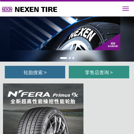
1
2
3
轮胎搜索 >
零售店查询 >