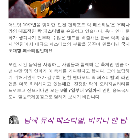
어느덧
10주년
을 맞이한 ‘인천 펜타포트 락 페스티벌’은
우리나
라의 대표적인 락 페스티벌
로 손꼽히고 있습니다. 홍대 인디 문
화가 생겨나기 전부터 수많은 밴드를 배출해낸 한국 락의 중심
지 ‘인천’에서 대규모 페스티벌의 부활을 꿈꾸며 만들어낸
국내
초대형 페스티벌
인데요.
오랜 시간 음악을 사랑하는 사람들과 함께해 온 축제인 만큼 매
년 수만 명의 인파가 이 축제를 기다린다고 합니다. 그에 보답하
기 위해서인지 해가 갈수록 ‘인천 펜타포트 락 페스티벌’의 라인
업은 더욱 화려해지고 있는데요. 진정한 락의 오리지널리티를
느껴보고 싶으시다면 오는
8월 7일부터 9일까지
인천 송도국제
도시 달빛축제공원으로 달려가 보시기 바랍니다.
남해 뮤직 페스티벌, 비키니 앤 탑