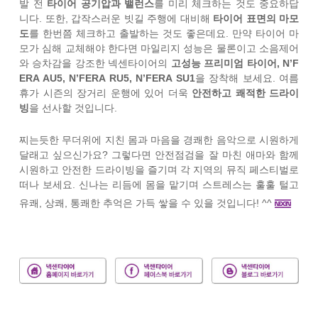
발 전
타이어 공기압과 밸런스
를 미리 체크하는 것도 중요하답
니다. 또한, 갑작스러운 빗길 주행에 대비해
타이어 표면의 마모
도
를 한번쯤 체크하고 출발하는 것도 좋은데요. 만약 타이어 마
모가 심해 교체해야 한다면 마일리지 성능은 물론이고 소음제어
와 승차감을 강조한 넥센타이어의
고성능 프리미엄 타이어, N’F
ERA AU5, N’FERA RU5, N’FERA SU1
을 장착해 보세요. 여름
휴가 시즌의 장거리 운행에 있어 더욱
안전하고 쾌적한 드라이
빙
을 선사할 것입니다.
찌는듯한 무더위에 지친 몸과 마음을 경쾌한 음악으로 시원하게
달래고 싶으신가요? 그렇다면 안전점검을 잘 마친 애마와 함께
시원하고 안전한 드라이빙을 즐기며 각 지역의 뮤직 페스티벌로
떠나 보세요. 신나는 리듬에 몸을 맡기며 스트레스는 훌훌 털고
유쾌, 상쾌, 통쾌한 추억은 가득 쌓을 수 있을 것입니다! ^^