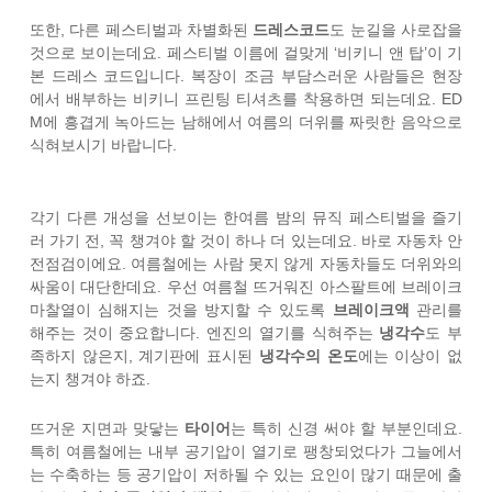
또한, 다른 페스티벌과 차별화된
드레스코드
도 눈길을 사로잡을
것으로 보이는데요. 페스티벌 이름에 걸맞게 ‘비키니 앤 탑’이 기
본 드레스 코드입니다. 복장이 조금 부담스러운 사람들은 현장
에서 배부하는 비키니 프린팅 티셔츠를 착용하면 되는데요. ED
M에 흥겹게 녹아드는 남해에서 여름의 더위를 짜릿한 음악으로
식혀보시기 바랍니다.
각기 다른 개성을 선보이는 한여름 밤의 뮤직 페스티벌을 즐기
러 가기 전, 꼭 챙겨야 할 것이 하나 더 있는데요. 바로 자동차 안
전점검이에요. 여름철에는 사람 못지 않게 자동차들도 더위와의
싸움이 대단한데요. 우선 여름철 뜨거워진 아스팔트에 브레이크
마찰열이 심해지는 것을 방지할 수 있도록
브레이크액
관리를
해주는 것이 중요합니다. 엔진의 열기를 식혀주는
냉각수
도 부
족하지 않은지, 계기판에 표시된
냉각수의 온도
에는 이상이 없
는지 챙겨야 하죠.
뜨거운 지면과 맞닿는
타이어
는 특히 신경 써야 할 부분인데요.
특히 여름철에는 내부 공기압이 열기로 팽창되었다가 그늘에서
는 수축하는 등 공기압이 저하될 수 있는 요인이 많기 때문에 출