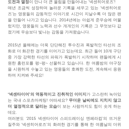
도전과 열정
이 만나 더 큰 울림을 만들어내는 ‘넥센히어로즈’!
매년 조금씩 성장하며 놀라운 기록을 세우고 있는 ‘넥센히어로
즈’는 영웅들의 감동적인 이야기로 시간이 지날수록 더 많은 팬
을 만들어 나가고 있습니다. 2014년에는 아쉽게 준우승에 머물
렀지만, 영웅들의 노력과 선수 개개인의 기록은 그 무엇보다 값
졌기에 우승보다 빛나는 감동을 가져왔습니다.
2015년 올해에는 더욱 단단해진 투수진과 폭발적인 타선의 조
화로 더 화끈한 경기를 이어가고 있는데요. 최근 들어 10개 구단
중 가장 강력한 타선의 파워가 폭발하기 시작하며 팬들에게 시
원한 홈런포를 펑~펑~ 선물하고 있습니다. 한 여름밤의 야구장
을 시원하게 수놓고 있는 영웅들의 호쾌한 도전, 계속해서 응원
하며 지켜봐 주세요!
‘넥센타이어’의 역동적이고 진취적인 이미지
가 고스란히 녹아있
는 국내 스포츠마케팅! 어떠세요?
무더운 날씨에도 지치지 않고
더 열정적으로 달리는 모습
이 보는 사람까지도 힘이 솟게 하는
데요.
여러분도 ‘2015 넥센타이어 스피드레이싱 엔페라컵’의 뜨거운
질주와 ‘넥센히어로즈’의 화려한 경기를 통해 한 여름날의 더위