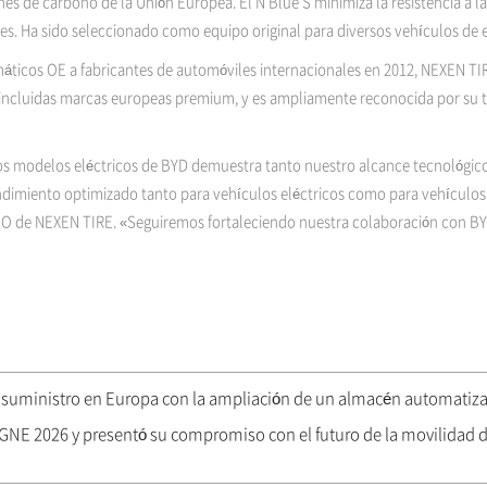
es de carbono de la Unión Europea. El N'Blue S minimiza la resistencia a la
es. Ha sido seleccionado como equipo original para diversos vehículos de e
ticos OE a fabricantes de automóviles internacionales en 2012, NEXEN T
 incluidas marcas europeas premium, y es ampliamente reconocida por su t
s modelos eléctricos de BYD demuestra tanto nuestro alcance tecnológic
ndimiento optimizado tanto para vehículos eléctricos como para vehículo
O de NEXEN TIRE. «Seguiremos fortaleciendo nuestra colaboración con BYD
 suministro en Europa con la ampliación de un almacén automatiz
E 2026 y presentó su compromiso con el futuro de la movilidad dig