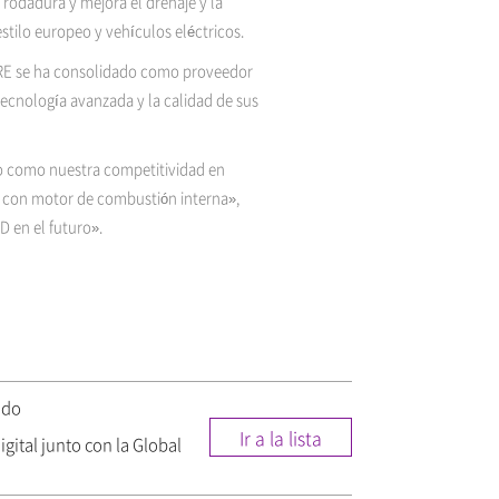
 rodadura y mejora el drenaje y la
stilo europeo y vehículos eléctricos.
IRE se ha consolidado como proveedor
ecnología avanzada y la calidad de sus
o como nuestra competitividad en
s con motor de combustión interna»,
 en el futuro».
ado
Ir a la lista
ital junto con la Global