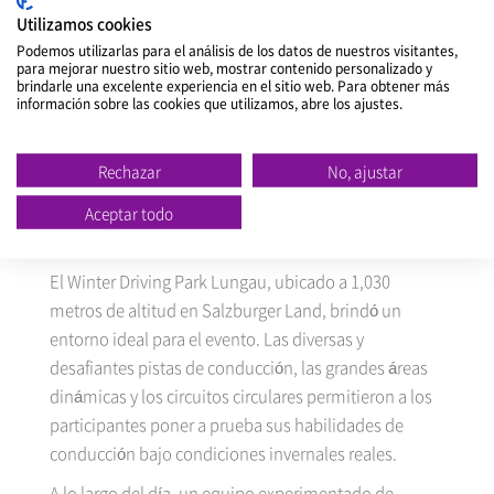
Los asistentes participaron en una presentación
Utilizamos cookies
detallada del Winguard Sport 3, que destacó sus
Podemos utilizarlas para el análisis de los datos de nuestros visitantes,
para mejorar nuestro sitio web, mostrar contenido personalizado y
características avanzadas enfocadas en mejorar la
brindarle una excelente experiencia en el sitio web. Para obtener más
seguridad, tracción y el rendimiento general de
información sobre las cookies que utilizamos, abre los ajustes.
conducción en condiciones de nieve. El evento
también incluyó la experiencia de conducción
Rechazar
No, ajustar
invernal "Test & Fun", ofreciendo una oportunidad
práctica para explorar las capacidades de las últimas
Aceptar todo
innovaciones de NEXEN TIRE.
El Winter Driving Park Lungau, ubicado a 1,030
metros de altitud en Salzburger Land, brindó un
entorno ideal para el evento. Las diversas y
desafiantes pistas de conducción, las grandes áreas
dinámicas y los circuitos circulares permitieron a los
participantes poner a prueba sus habilidades de
conducción bajo condiciones invernales reales.
A lo largo del día, un equipo experimentado de