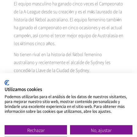
El equipo masculino ha ganado cinco veces el Campeonato
de la A-League desde su creación y es el más laureado de la
historia del fútbol australiano. El equipo femenino también
ha ganado el campeonato en cinco ocasiones y es el actual
campeón, así como el tercer mejor equipo de Australasia en
los últimos cinco años.
No tienen rival en la historia del fútbol femenino
australiano y recientemente el alcalde de Sydney les
concedió la Llave de la Ciudad de Sydney.
Al patrocinar tanto al equipo masculino como al femenino,
Utilizamos cookies
NEXEN TIRE pretende maximizar la exposición y aumentar
Podemos utilizarlas para el análisis de los datos de nuestros visitantes,
el valor de la marca. La empresa tiene previsto aprovechar
para mejorar nuestro sitio web, mostrar contenido personalizado y
las plataformas digitales del Sydney FC para atraer a los
brindarle una excelente experiencia en el sitio web. Para obtener más
información sobre las cookies que utilizamos, abre los ajustes.
aficionados a través de las redes sociales, boletines
informativos y anuncios específicos. En los partidos que se
disputen en casa, NEXEN TIRE exhibirá el logotipo de su
Rechazar
No, ajustar
marca en paneles LED, incluyendo anuncios publicitarios