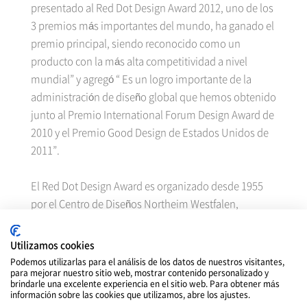
presentado al Red Dot Design Award 2012, uno de los
3 premios más importantes del mundo, ha ganado el
premio principal, siendo reconocido como un
producto con la más alta competitividad a nivel
mundial” y agregó “ Es un logro importante de la
administración de diseño global que hemos obtenido
junto al Premio International Forum Design Award de
2010 y el Premio Good Design de Estados Unidos de
2011”.
El Red Dot Design Award es organizado desde 1955
por el Centro de Diseños Northeim Westfalen,
Alemania. La premiación de divide en 3 grandes
rubros, tales como el diseño de productos, diseño de
Utilizamos cookies
comunicación y diseño de conceptos para escoger a
Podemos utilizarlas para el análisis de los datos de nuestros visitantes,
para mejorar nuestro sitio web, mostrar contenido personalizado y
sus respectivos ganadores.
brindarle una excelente experiencia en el sitio web. Para obtener más
información sobre las cookies que utilizamos, abre los ajustes.