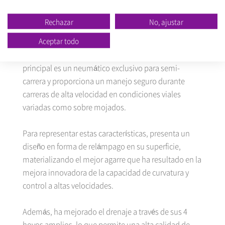
En la competencia de este año han participado más
de 1800 empresas de 58 países, presentando más de
Rechazar
No, ajustar
4.515 productos.
Aceptar todo
El producto ‘N9000’ que ha ganado el premio
principal es un neumático exclusivo para semi-
carrera y proporciona un manejo seguro durante
carreras de alta velocidad en condiciones viales
variadas como sobre mojados.
Para representar estas características, presenta un
diseño en forma de relámpago en su superficie,
materializando el mejor agarre que ha resultado en la
mejora innovadora de la capacidad de curvatura y
control a altas velocidades.
Además, ha mejorado el drenaje a través de sus 4
hoyos amplios, lo que permite una alta calidad de