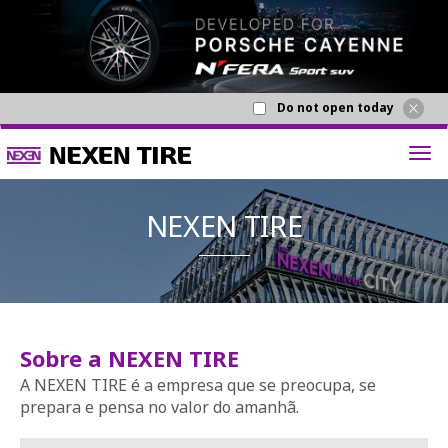
Do not open today
NEXEN T
Sobre a NEXEN TIRE
A NEXEN TIRE é a empresa que se preocupa, se
prepara e pensa no valor do amanhã.